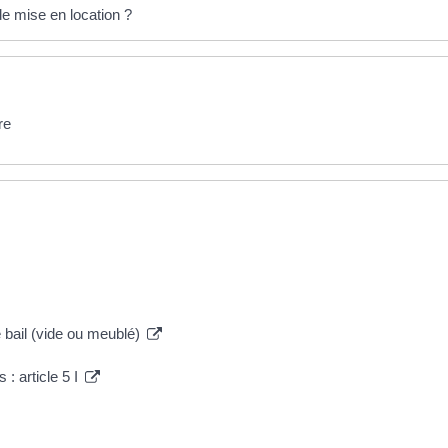
de mise en location ?
re
e bail (vide ou meublé)
 : article 5 I