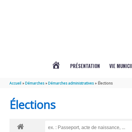
Aller au contenu
Aller au pied de page
PRÉSENTATION
VIE MUNICI
ACTUALITÉS
Accueil
Démarches
Démarches administratives
Élections
DE
Élections
CHAMPDOLENT