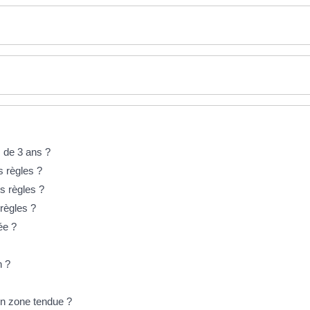
s de 3 ans ?
s règles ?
s règles ?
 règles ?
ée ?
n ?
en zone tendue ?