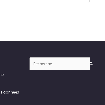
Rechercher :
rme
es données