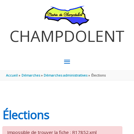
Aller au contenu
Aller au pied de page
CHAMPDOLENT
MENU
PRINCIPAL
Accueil
Démarches
Démarches administratives
Élections
Élections
Impossible de trouver la fiche : R17852.xml