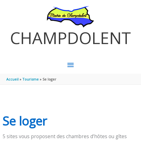
Aller au contenu
Aller au pied de page
CHAMPDOLENT
MENU
PRINCIPAL
Accueil
Tourisme
Se loger
Se loger
5 sites vous proposent des chambres d’hôtes ou gîtes