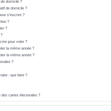
if de domicile ?
catif de domicile ?
pour s'inscrire ?
tion ?
ter ?
 ?
crire pour voter ?
 voter la même année ?
 voter la même année ?
torales ?
maire : que faire ?
 des cartes électorales ?