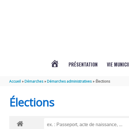
Aller au contenu
Aller au pied de page
PRÉSENTATION
VIE MUNICI
ACTUALITÉS
Accueil
Démarches
Démarches administratives
Élections
DE
Élections
CHAMPDOLENT