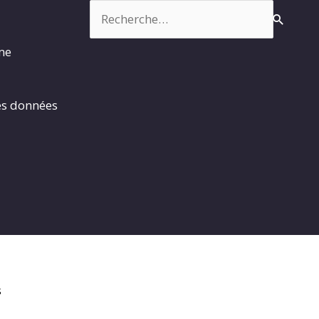
Rechercher :
rme
es données
s