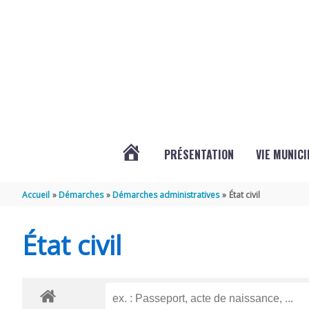
Aller au contenu
Aller au pied de page
PRÉSENTATION
VIE MUNICI
ACTUALITÉS
Accueil
Démarches
Démarches administratives
État civil
DE
État civil
CHAMPDOLENT