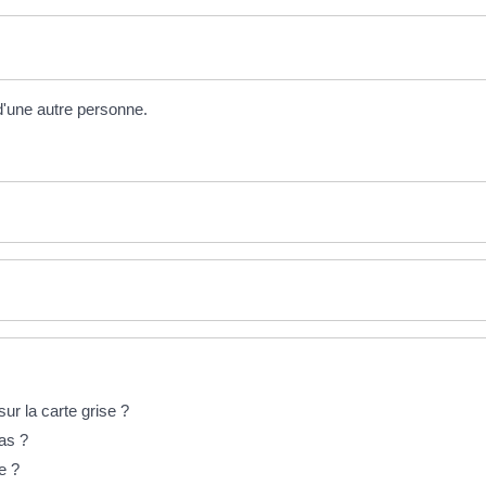
u d'une autre personne.
r la carte grise ?
as ?
e ?