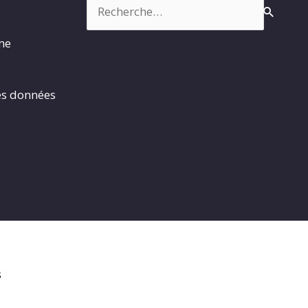
Rechercher :
rme
es données
s