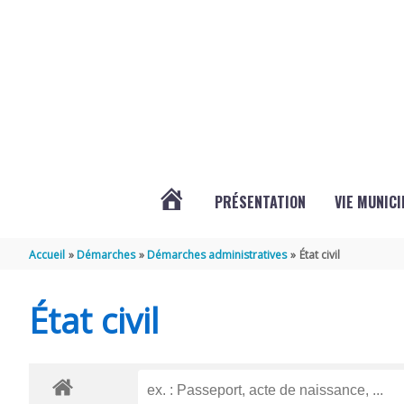
Aller au contenu
Aller au pied de page
PRÉSENTATION
VIE MUNICI
ACTUALITÉS
Accueil
Démarches
Démarches administratives
État civil
DE
État civil
CHAMPDOLENT