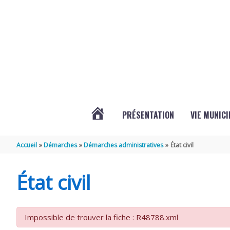
Aller au contenu
Aller au pied de page
PRÉSENTATION
VIE MUNICI
ACTUALITÉS
Accueil
Démarches
Démarches administratives
État civil
DE
État civil
CHAMPDOLENT
Impossible de trouver la fiche : R48788.xml