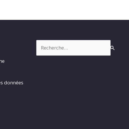
Rechercher :
rme
es données