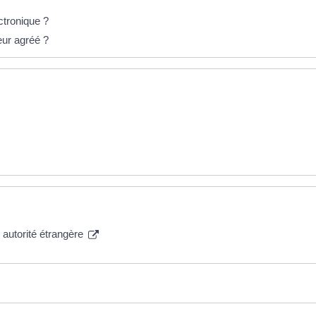
ctronique ?
eur agréé ?
 autorité étrangère