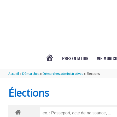
Aller au contenu
Aller au pied de page
PRÉSENTATION
VIE MUNICI
ACTUALITÉS
Accueil
Démarches
Démarches administratives
Élections
DE
Élections
CHAMPDOLENT