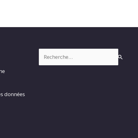
Rechercher :
rme
es données