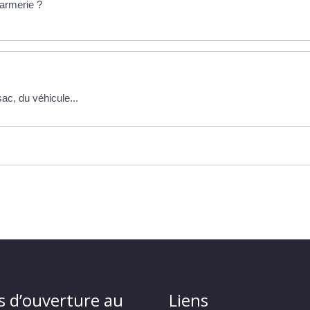
darmerie ?
sac, du véhicule...
s d’ouverture au
Liens