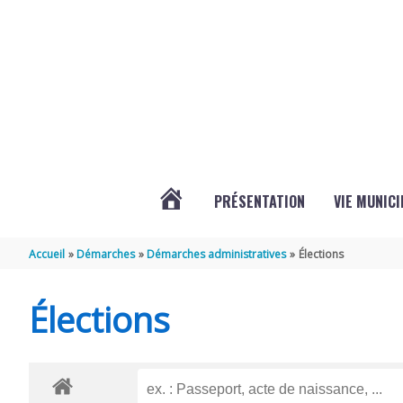
Aller au contenu
Aller au pied de page
PRÉSENTATION
VIE MUNICI
ACTUALITÉS
Accueil
Démarches
Démarches administratives
Élections
DE
Élections
CHAMPDOLENT