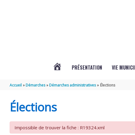
Aller au contenu
Aller au pied de page
PRÉSENTATION
VIE MUNICI
ACTUALITÉS
Accueil
Démarches
Démarches administratives
Élections
DE
Élections
CHAMPDOLENT
Impossible de trouver la fiche : R19324.xml