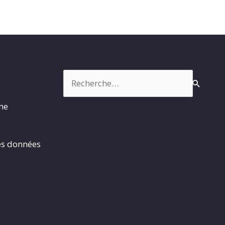
Rechercher :
rme
es données