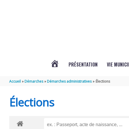
Aller au contenu
Aller au pied de page
PRÉSENTATION
VIE MUNICI
ACTUALITÉS
Accueil
Démarches
Démarches administratives
Élections
DE
Élections
CHAMPDOLENT