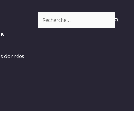
Rechercher :
rme
es données