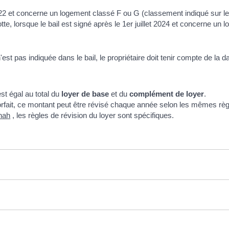
2022 et concerne un logement classé F ou G (classement indiqué sur l
, lorsque le bail est signé après le 1
er
juillet 2024 et concerne un 
'est pas indiquée dans le bail, le propriétaire doit tenir compte de la da
st égal au total du
loyer de base
et du
complément de loyer
.
rfait, ce montant peut être révisé chaque année selon les mêmes règle
nah
, les règles de révision du loyer sont spécifiques.