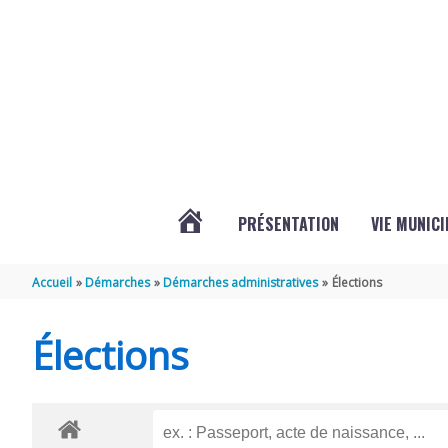
Aller au contenu
Aller au pied de page
PRÉSENTATION
VIE MUNICI
ACTUALITÉS
Accueil
Démarches
Démarches administratives
Élections
DE
Élections
CHAMPDOLENT