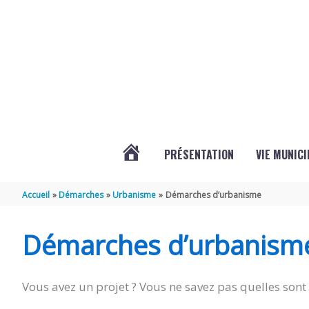
Aller au contenu
Aller au pied de page
PRÉSENTATION
VIE MUNICI
ACTUALITÉS
Accueil
Démarches
Urbanisme
Démarches d’urbanisme
DE
Démarches d’urbanism
CHAMPDOLENT
Vous avez un projet ? Vous ne savez pas quelles sont 