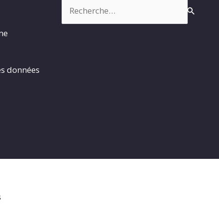
Rechercher :
rme
es données
s