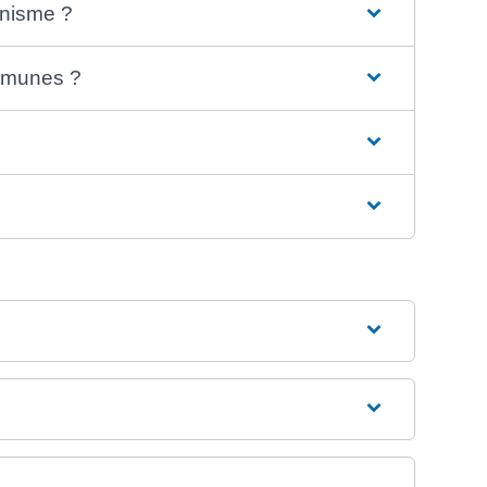
anisme ?
ommunes ?