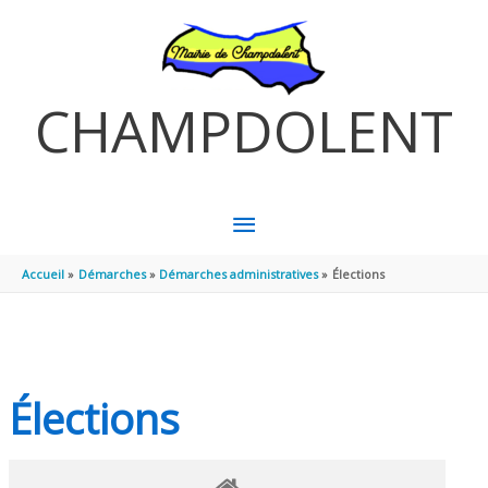
Aller au contenu
Aller au pied de page
CHAMPDOLENT
MENU
PRINCIPAL
Accueil
Démarches
Démarches administratives
Élections
Élections