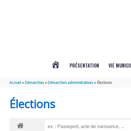
Aller au contenu
Aller au pied de page
PRÉSENTATION
VIE MUNICI
ACTUALITÉS
Accueil
Démarches
Démarches administratives
Élections
DE
Élections
CHAMPDOLENT