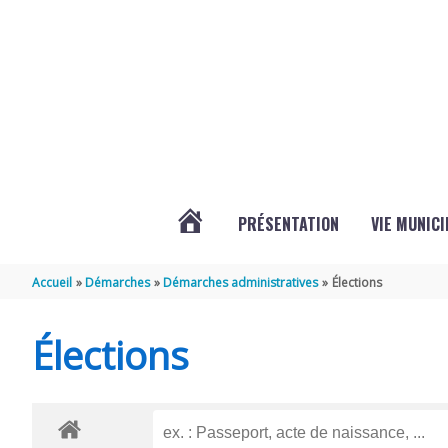
Aller au contenu
Aller au pied de page
PRÉSENTATION
VIE MUNICI
ACTUALITÉS
Accueil
Démarches
Démarches administratives
Élections
DE
Élections
CHAMPDOLENT