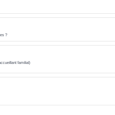
ces ?
cueillant familial)