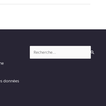
Rechercher :
rme
es données