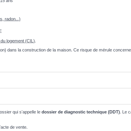
e 15 ans
, radon...)
E
n du logement (CIL)
.
ignon) dans la construction de la maison. Ce risque de mérule concerne
ssier qui s'appelle le
dossier de diagnostic technique (DDT)
. Le c
'acte de vente.