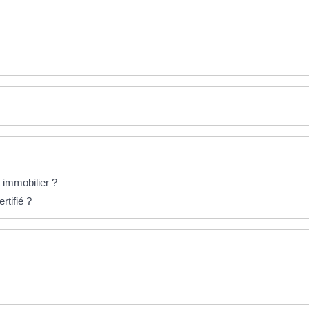
t immobilier ?
rtifié ?