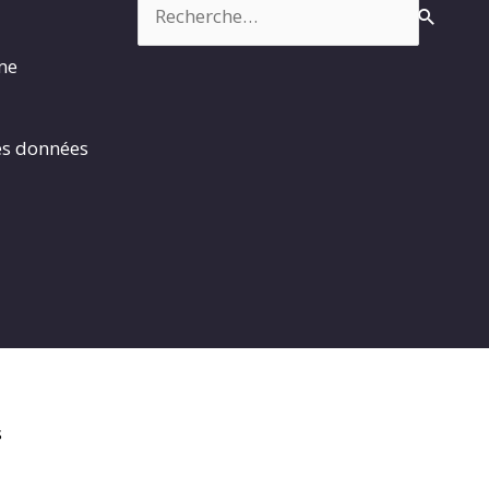
rme
es données
s