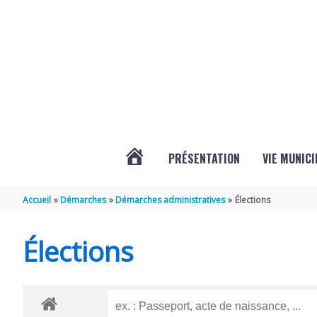
Aller au contenu
Aller au pied de page
PRÉSENTATION
VIE MUNICI
ACTUALITÉS
Accueil
Démarches
Démarches administratives
Élections
DE
Élections
CHAMPDOLENT