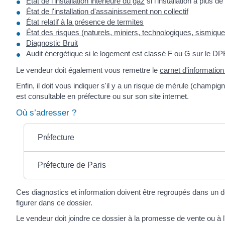
État de l'installation intérieure du gaz
si l'installation a plus d
État de l'installation d'assainissement non collectif
État relatif à la présence de termites
État des risques (naturels, miniers, technologiques, sismiques
Diagnostic Bruit
Audit énergétique
si le logement est classé F ou G sur le DP
Le vendeur doit également vous remettre le
carnet d'informatio
Enfin, il doit vous indiquer s'il y a un risque de mérule (champ
est consultable en préfecture ou sur son site internet.
Où s’adresser ?
Préfecture
Préfecture de Paris
Ces diagnostics et information doivent être regroupés dans un do
figurer dans ce dossier.
Le vendeur doit joindre ce dossier à la promesse de vente ou à l