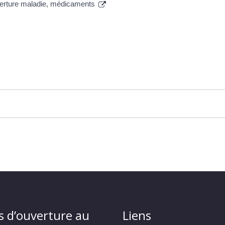
verture maladie, médicaments
s d’ouverture au
Liens