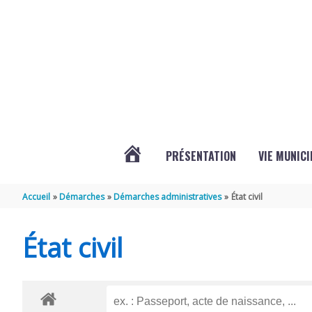
Aller au contenu
Aller au pied de page
PRÉSENTATION
VIE MUNICI
ACTUALITÉS
Accueil
Démarches
Démarches administratives
État civil
DE
État civil
CHAMPDOLENT