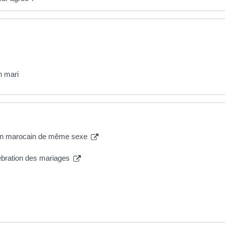
n mari
t un marocain de même sexe
élébration des mariages