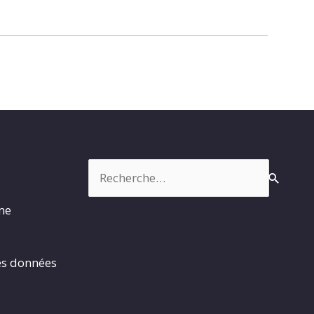
Rechercher :
rme
es données