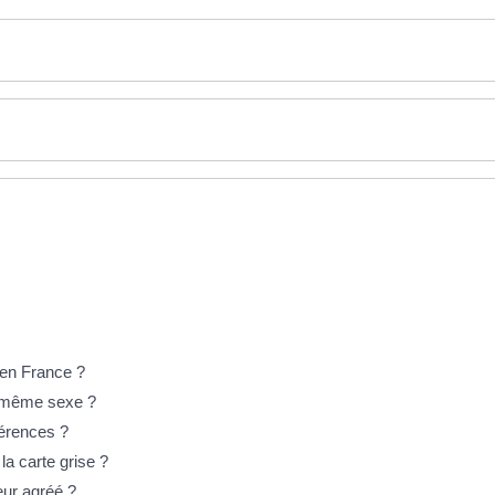
 en France ?
e même sexe ?
férences ?
la carte grise ?
eur agréé ?