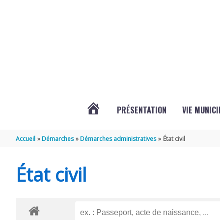
Aller au contenu
Aller au pied de page
PRÉSENTATION
VIE MUNICI
ACTUALITÉS
Accueil
Démarches
Démarches administratives
État civil
DE
État civil
CHAMPDOLENT