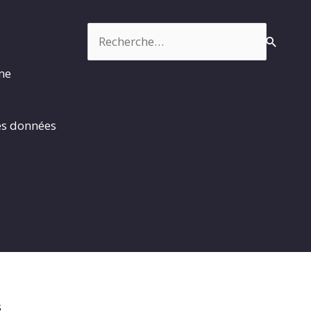
Rechercher :
rme
es données
s