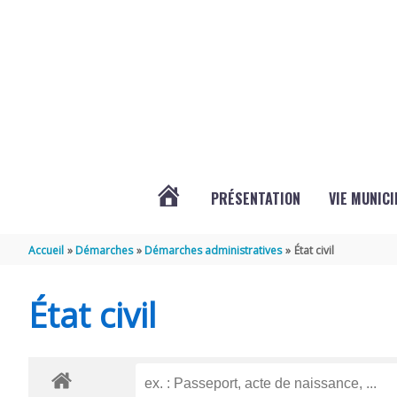
Aller au contenu
Aller au pied de page
PRÉSENTATION
VIE MUNICI
ACTUALITÉS
Accueil
Démarches
Démarches administratives
État civil
DE
État civil
CHAMPDOLENT