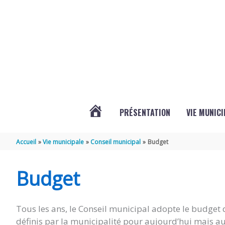
Aller au contenu
Aller au pied de page
PRÉSENTATION
VIE MUNICI
ACTUALITÉS
Accueil
Vie municipale
Conseil municipal
Budget
DE
Budget
CHAMPDOLENT
Tous les ans, le Conseil municipal adopte le budget d
définis par la municipalité pour aujourd’hui mais a