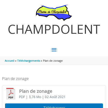
Aller au contenu
Aller au pied de page
CHAMPDOLENT
MENU
PRINCIPAL
Accueil
Téléchargements
Plan de zonage
Plan de zonage
Plan de zonage
PDF
| 3,76 Mo
| 02 Août 2021
Télécharger