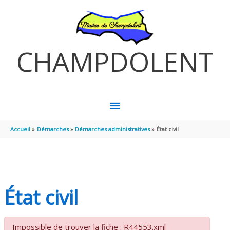
Aller au contenu
Aller au pied de page
CHAMPDOLENT
MENU
PRINCIPAL
Accueil
Démarches
Démarches administratives
État civil
État civil
Impossible de trouver la fiche : R44553.xml