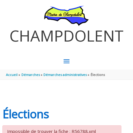
Aller au contenu
Aller au pied de page
CHAMPDOLENT
MENU
PRINCIPAL
Accueil
Démarches
Démarches administratives
Élections
Élections
Impossible de trouver la fiche : R56788.xml