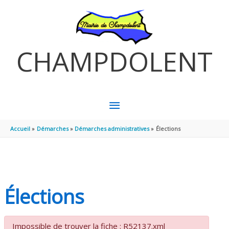
Aller au contenu
Aller au pied de page
CHAMPDOLENT
MENU
PRINCIPAL
Accueil
Démarches
Démarches administratives
Élections
Élections
Impossible de trouver la fiche : R52137.xml