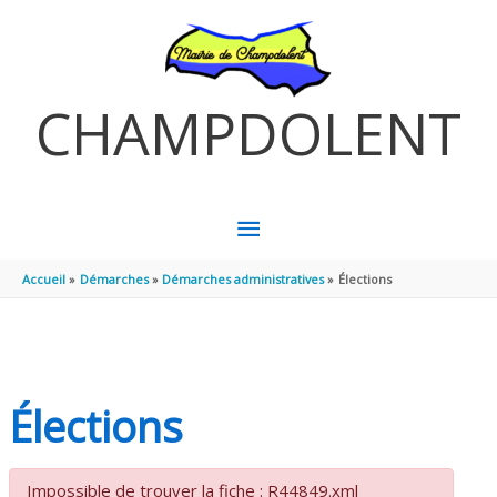
Aller au contenu
Aller au pied de page
CHAMPDOLENT
MENU
PRINCIPAL
Accueil
Démarches
Démarches administratives
Élections
Élections
Impossible de trouver la fiche : R44849.xml