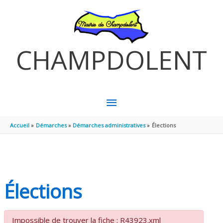
Aller au contenu
Aller au pied de page
CHAMPDOLENT
MENU
PRINCIPAL
Accueil
Démarches
Démarches administratives
Élections
Élections
Impossible de trouver la fiche : R43923.xml