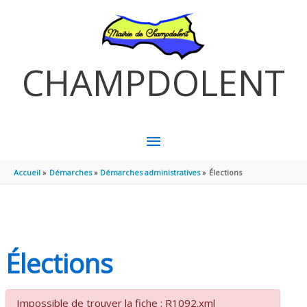
Aller au contenu
Aller au pied de page
CHAMPDOLENT
MENU
PRINCIPAL
Accueil
Démarches
Démarches administratives
Élections
Élections
Impossible de trouver la fiche : R1092.xml