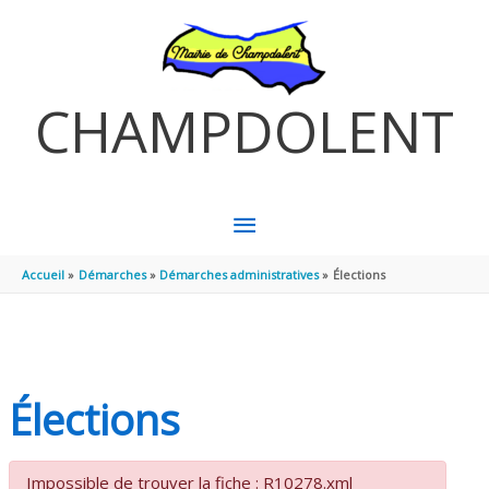
Aller au contenu
Aller au pied de page
CHAMPDOLENT
MENU
PRINCIPAL
Accueil
Démarches
Démarches administratives
Élections
Élections
Impossible de trouver la fiche : R10278.xml